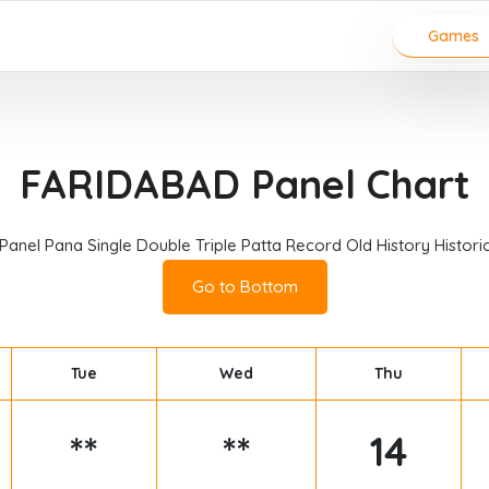
Games
FARIDABAD Panel Chart
anel Pana Single Double Triple Patta Record Old History Historic
Go to Bottom
Tue
Wed
Thu
**
**
14