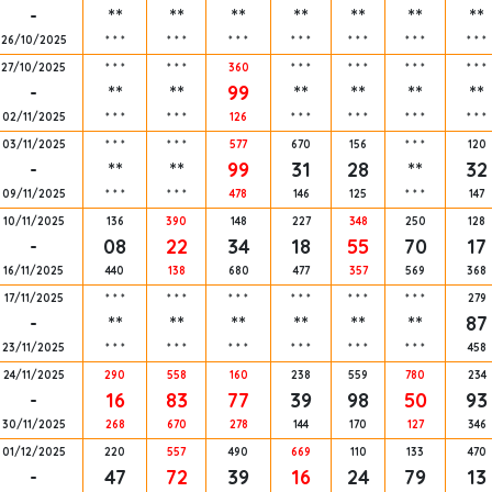
-
**
**
**
**
**
**
**
26/10/2025
*
*
*
*
*
*
*
*
*
*
*
*
*
*
*
*
*
*
*
*
*
27/10/2025
*
*
*
*
*
*
360
*
*
*
*
*
*
*
*
*
*
*
*
-
**
**
99
**
**
**
**
02/11/2025
*
*
*
*
*
*
126
*
*
*
*
*
*
*
*
*
*
*
*
03/11/2025
*
*
*
*
*
*
577
670
156
*
*
*
120
-
**
**
99
31
28
**
32
09/11/2025
*
*
*
*
*
*
478
146
125
*
*
*
147
10/11/2025
136
390
148
227
348
250
128
-
08
22
34
18
55
70
17
16/11/2025
440
138
680
477
357
569
368
17/11/2025
*
*
*
*
*
*
*
*
*
*
*
*
*
*
*
*
*
*
279
-
**
**
**
**
**
**
87
23/11/2025
*
*
*
*
*
*
*
*
*
*
*
*
*
*
*
*
*
*
458
24/11/2025
290
558
160
238
559
780
234
-
16
83
77
39
98
50
93
30/11/2025
268
670
278
144
170
127
346
01/12/2025
220
557
490
669
110
133
470
-
47
72
39
16
24
79
13