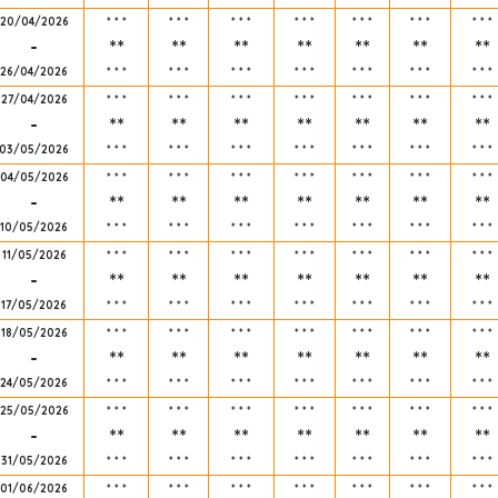
20/04/2026
*
*
*
*
*
*
*
*
*
*
*
*
*
*
*
*
*
*
*
*
*
-
**
**
**
**
**
**
**
26/04/2026
*
*
*
*
*
*
*
*
*
*
*
*
*
*
*
*
*
*
*
*
*
27/04/2026
*
*
*
*
*
*
*
*
*
*
*
*
*
*
*
*
*
*
*
*
*
-
**
**
**
**
**
**
**
03/05/2026
*
*
*
*
*
*
*
*
*
*
*
*
*
*
*
*
*
*
*
*
*
04/05/2026
*
*
*
*
*
*
*
*
*
*
*
*
*
*
*
*
*
*
*
*
*
-
**
**
**
**
**
**
**
10/05/2026
*
*
*
*
*
*
*
*
*
*
*
*
*
*
*
*
*
*
*
*
*
11/05/2026
*
*
*
*
*
*
*
*
*
*
*
*
*
*
*
*
*
*
*
*
*
-
**
**
**
**
**
**
**
17/05/2026
*
*
*
*
*
*
*
*
*
*
*
*
*
*
*
*
*
*
*
*
*
18/05/2026
*
*
*
*
*
*
*
*
*
*
*
*
*
*
*
*
*
*
*
*
*
-
**
**
**
**
**
**
**
24/05/2026
*
*
*
*
*
*
*
*
*
*
*
*
*
*
*
*
*
*
*
*
*
25/05/2026
*
*
*
*
*
*
*
*
*
*
*
*
*
*
*
*
*
*
*
*
*
-
**
**
**
**
**
**
**
31/05/2026
*
*
*
*
*
*
*
*
*
*
*
*
*
*
*
*
*
*
*
*
*
01/06/2026
*
*
*
*
*
*
*
*
*
*
*
*
*
*
*
*
*
*
*
*
*