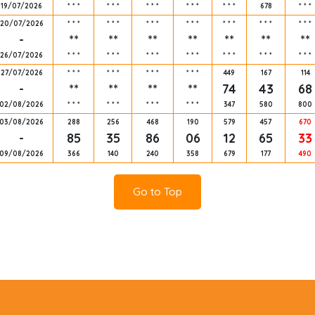
19/07/2026
*
*
*
*
*
*
*
*
*
*
*
*
*
*
*
678
*
*
*
20/07/2026
*
*
*
*
*
*
*
*
*
*
*
*
*
*
*
*
*
*
*
*
*
-
**
**
**
**
**
**
**
26/07/2026
*
*
*
*
*
*
*
*
*
*
*
*
*
*
*
*
*
*
*
*
*
27/07/2026
*
*
*
*
*
*
*
*
*
*
*
*
449
167
114
-
**
**
**
**
74
43
68
02/08/2026
*
*
*
*
*
*
*
*
*
*
*
*
347
580
800
03/08/2026
288
256
468
190
579
457
670
-
85
35
86
06
12
65
33
09/08/2026
366
140
240
358
679
177
490
Go to Top