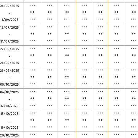
08/09/2025
*
*
*
*
*
*
*
*
*
*
*
*
*
*
*
*
*
*
*
*
*
-
**
**
**
**
**
**
**
14/09/2025
*
*
*
*
*
*
*
*
*
*
*
*
*
*
*
*
*
*
*
*
*
15/09/2025
*
*
*
*
*
*
*
*
*
*
*
*
*
*
*
*
*
*
*
*
*
-
**
**
**
**
**
**
**
21/09/2025
*
*
*
*
*
*
*
*
*
*
*
*
*
*
*
*
*
*
*
*
*
22/09/2025
*
*
*
*
*
*
*
*
*
*
*
*
*
*
*
*
*
*
*
*
*
-
**
**
**
**
**
**
**
28/09/2025
*
*
*
*
*
*
*
*
*
*
*
*
*
*
*
*
*
*
*
*
*
29/09/2025
*
*
*
*
*
*
*
*
*
*
*
*
*
*
*
*
*
*
*
*
*
-
**
**
**
**
**
**
**
05/10/2025
*
*
*
*
*
*
*
*
*
*
*
*
*
*
*
*
*
*
*
*
*
06/10/2025
*
*
*
*
*
*
*
*
*
*
*
*
*
*
*
*
*
*
*
*
*
-
**
**
**
**
**
**
**
12/10/2025
*
*
*
*
*
*
*
*
*
*
*
*
*
*
*
*
*
*
*
*
*
13/10/2025
*
*
*
*
*
*
*
*
*
*
*
*
*
*
*
*
*
*
*
*
*
-
**
**
**
**
**
**
**
19/10/2025
*
*
*
*
*
*
*
*
*
*
*
*
*
*
*
*
*
*
*
*
*
20/10/2025
*
*
*
*
*
*
*
*
*
*
*
*
*
*
*
*
*
*
*
*
*