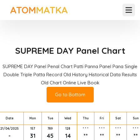
ATOM
MATKA
Open
SUPREME DAY Panel Chart
SUPREME DAY Panel Penal Chart Patti Panna Panel Pana Single
Double Triple Patta Record Old History Historical Data Results
Old Chart Online Live Book
Go to Bottom
Date
Mon
Tue
Wed
Thu
Fri
Sat
Sun
21/04/2025
157
789
128
*
*
*
*
*
*
*
*
*
*
*
*
-
31
45
14
**
**
**
**