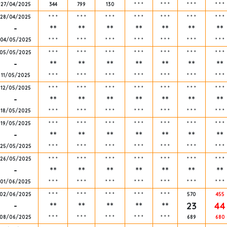
27/04/2025
344
799
130
*
*
*
*
*
*
*
*
*
*
*
*
28/04/2025
*
*
*
*
*
*
*
*
*
*
*
*
*
*
*
*
*
*
*
*
*
-
**
**
**
**
**
**
**
04/05/2025
*
*
*
*
*
*
*
*
*
*
*
*
*
*
*
*
*
*
*
*
*
05/05/2025
*
*
*
*
*
*
*
*
*
*
*
*
*
*
*
*
*
*
*
*
*
-
**
**
**
**
**
**
**
11/05/2025
*
*
*
*
*
*
*
*
*
*
*
*
*
*
*
*
*
*
*
*
*
12/05/2025
*
*
*
*
*
*
*
*
*
*
*
*
*
*
*
*
*
*
*
*
*
-
**
**
**
**
**
**
**
18/05/2025
*
*
*
*
*
*
*
*
*
*
*
*
*
*
*
*
*
*
*
*
*
19/05/2025
*
*
*
*
*
*
*
*
*
*
*
*
*
*
*
*
*
*
*
*
*
-
**
**
**
**
**
**
**
25/05/2025
*
*
*
*
*
*
*
*
*
*
*
*
*
*
*
*
*
*
*
*
*
26/05/2025
*
*
*
*
*
*
*
*
*
*
*
*
*
*
*
*
*
*
*
*
*
-
**
**
**
**
**
**
**
01/06/2025
*
*
*
*
*
*
*
*
*
*
*
*
*
*
*
*
*
*
*
*
*
02/06/2025
*
*
*
*
*
*
*
*
*
*
*
*
*
*
*
570
455
-
**
**
**
**
**
23
44
08/06/2025
*
*
*
*
*
*
*
*
*
*
*
*
*
*
*
689
680