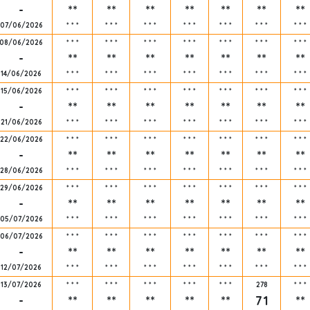
-
**
**
**
**
**
**
**
07/06/2026
*
*
*
*
*
*
*
*
*
*
*
*
*
*
*
*
*
*
*
*
*
08/06/2026
*
*
*
*
*
*
*
*
*
*
*
*
*
*
*
*
*
*
*
*
*
-
**
**
**
**
**
**
**
14/06/2026
*
*
*
*
*
*
*
*
*
*
*
*
*
*
*
*
*
*
*
*
*
15/06/2026
*
*
*
*
*
*
*
*
*
*
*
*
*
*
*
*
*
*
*
*
*
-
**
**
**
**
**
**
**
21/06/2026
*
*
*
*
*
*
*
*
*
*
*
*
*
*
*
*
*
*
*
*
*
22/06/2026
*
*
*
*
*
*
*
*
*
*
*
*
*
*
*
*
*
*
*
*
*
-
**
**
**
**
**
**
**
28/06/2026
*
*
*
*
*
*
*
*
*
*
*
*
*
*
*
*
*
*
*
*
*
29/06/2026
*
*
*
*
*
*
*
*
*
*
*
*
*
*
*
*
*
*
*
*
*
-
**
**
**
**
**
**
**
05/07/2026
*
*
*
*
*
*
*
*
*
*
*
*
*
*
*
*
*
*
*
*
*
06/07/2026
*
*
*
*
*
*
*
*
*
*
*
*
*
*
*
*
*
*
*
*
*
-
**
**
**
**
**
**
**
12/07/2026
*
*
*
*
*
*
*
*
*
*
*
*
*
*
*
*
*
*
*
*
*
13/07/2026
*
*
*
*
*
*
*
*
*
*
*
*
*
*
*
278
*
*
*
-
**
**
**
**
**
71
**