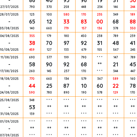
-
86
40
95
96
19
31
50
27/07/2025
790
370
258
448
234
146
244
28/07/2025
123
100
580
170
235
349
189
-
65
12
33
83
00
68
88
03/08/2025
140
660
779
157
136
378
350
04/08/2025
355
179
180
450
238
789
239
-
38
70
97
92
31
48
41
10/08/2025
459
127
133
679
155
567
245
11/08/2025
690
577
199
790
*
*
*
147
789
-
58
90
92
68
**
21
45
17/08/2025
260
145
237
170
*
*
*
344
447
18/08/2025
770
660
134
579
367
589
160
-
44
25
87
10
60
22
78
24/08/2025
590
780
890
190
578
129
170
25/08/2025
348
*
*
*
*
*
*
*
*
*
*
*
*
*
*
*
*
*
*
-
53
**
**
**
**
**
**
31/08/2025
139
*
*
*
*
*
*
*
*
*
*
*
*
*
*
*
*
*
*
01/09/2025
*
*
*
*
*
*
*
*
*
*
*
*
*
*
*
*
*
*
*
*
*
-
**
**
**
**
**
**
**
07/09/2025
*
*
*
*
*
*
*
*
*
*
*
*
*
*
*
*
*
*
*
*
*