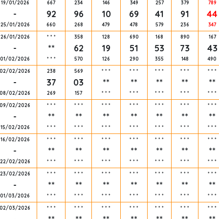
19/01/2026
667
234
146
349
257
379
789
-
92
96
10
69
41
91
44
25/01/2026
660
268
479
478
579
236
347
26/01/2026
*
*
*
358
128
690
168
890
167
-
**
62
19
51
53
73
43
01/02/2026
*
*
*
570
126
290
355
148
490
02/02/2026
238
569
*
*
*
*
*
*
*
*
*
*
*
*
*
*
*
-
37
03
**
**
**
**
**
08/02/2026
269
157
*
*
*
*
*
*
*
*
*
*
*
*
*
*
*
09/02/2026
*
*
*
*
*
*
*
*
*
*
*
*
*
*
*
*
*
*
*
*
*
-
**
**
**
**
**
**
**
15/02/2026
*
*
*
*
*
*
*
*
*
*
*
*
*
*
*
*
*
*
*
*
*
16/02/2026
*
*
*
*
*
*
*
*
*
*
*
*
*
*
*
*
*
*
*
*
*
-
**
**
**
**
**
**
**
22/02/2026
*
*
*
*
*
*
*
*
*
*
*
*
*
*
*
*
*
*
*
*
*
23/02/2026
*
*
*
*
*
*
*
*
*
*
*
*
*
*
*
*
*
*
*
*
*
-
**
**
**
**
**
**
**
01/03/2026
*
*
*
*
*
*
*
*
*
*
*
*
*
*
*
*
*
*
*
*
*
02/03/2026
*
*
*
*
*
*
*
*
*
*
*
*
*
*
*
*
*
*
*
*
*