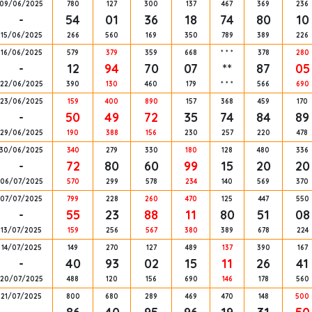
09/06/2025
780
127
300
137
467
369
236
-
54
01
36
18
74
80
10
15/06/2025
266
560
169
350
789
389
226
16/06/2025
579
379
359
668
*
*
*
378
280
-
12
94
70
07
**
87
05
22/06/2025
390
130
460
179
*
*
*
566
690
23/06/2025
159
400
890
157
368
459
170
-
50
49
72
35
74
84
89
29/06/2025
190
388
156
230
257
220
478
30/06/2025
340
279
330
180
128
480
336
-
72
80
60
99
15
20
20
06/07/2025
570
299
578
234
140
569
370
07/07/2025
799
228
260
470
125
447
550
-
55
23
88
11
80
51
08
13/07/2025
159
256
567
380
389
678
224
14/07/2025
149
270
127
489
137
390
167
-
40
93
02
15
11
26
41
20/07/2025
488
120
156
690
146
178
560
21/07/2025
800
680
289
469
470
148
500