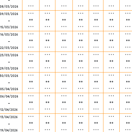
-
**
**
**
**
**
**
**
08/03/2026
*
*
*
*
*
*
*
*
*
*
*
*
*
*
*
*
*
*
*
*
*
09/03/2026
*
*
*
*
*
*
*
*
*
*
*
*
*
*
*
*
*
*
*
*
*
-
**
**
**
**
**
**
**
15/03/2026
*
*
*
*
*
*
*
*
*
*
*
*
*
*
*
*
*
*
*
*
*
16/03/2026
*
*
*
*
*
*
*
*
*
*
*
*
*
*
*
*
*
*
*
*
*
-
**
**
**
**
**
**
**
22/03/2026
*
*
*
*
*
*
*
*
*
*
*
*
*
*
*
*
*
*
*
*
*
23/03/2026
*
*
*
*
*
*
*
*
*
*
*
*
*
*
*
*
*
*
*
*
*
-
**
**
**
**
**
**
**
29/03/2026
*
*
*
*
*
*
*
*
*
*
*
*
*
*
*
*
*
*
*
*
*
30/03/2026
*
*
*
*
*
*
*
*
*
*
*
*
*
*
*
*
*
*
*
*
*
-
**
**
**
**
**
**
**
05/04/2026
*
*
*
*
*
*
*
*
*
*
*
*
*
*
*
*
*
*
*
*
*
06/04/2026
*
*
*
*
*
*
*
*
*
*
*
*
*
*
*
*
*
*
*
*
*
-
**
**
**
**
**
**
**
12/04/2026
*
*
*
*
*
*
*
*
*
*
*
*
*
*
*
*
*
*
*
*
*
13/04/2026
*
*
*
*
*
*
*
*
*
*
*
*
*
*
*
*
*
*
*
*
*
-
**
**
**
**
**
**
**
19/04/2026
*
*
*
*
*
*
*
*
*
*
*
*
*
*
*
*
*
*
*
*
*