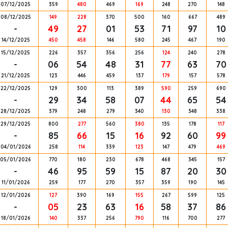
07/12/2025
359
480
469
169
248
270
148
08/12/2025
149
228
370
500
160
667
489
-
49
27
01
53
71
97
10
14/12/2025
450
458
146
580
245
467
190
15/12/2025
226
357
356
256
124
240
278
-
06
54
48
31
77
63
70
21/12/2025
123
446
459
137
179
157
578
22/12/2025
129
300
113
389
590
259
690
-
29
34
58
07
44
65
54
28/12/2025
379
248
279
340
130
348
338
29/12/2025
800
277
560
380
135
178
117
-
85
66
15
16
92
60
99
04/01/2026
258
114
339
123
147
479
469
05/01/2026
770
180
230
678
468
345
157
-
46
95
59
15
87
20
30
11/01/2026
259
177
270
357
359
190
145
12/01/2026
127
390
169
155
267
599
125
-
05
23
63
16
58
37
86
18/01/2026
140
337
256
790
116
700
277